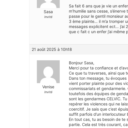
Sa fait 6 ans que je vie un enfe
m’humilie sans cesse, s’énerve t
Sasa
passe pour le gentil monsieur au
Invité
3 ème plainte… il m’a tromper u
messages explicitent ect… j’ai 2
que c fait c un enfer j’ai même
21 août 2025 à 10h18
Bonjour Sasa,
Merci pour ta confiance et d’avo
Ce que tu traverses, ainsi que te
Dans ton message, tu évoques un
vient porter plainte pour des vi
Venise
commissariats et gendarmerie. 
Invité
toutefois des équipes de genda
sont les gendarmes CELVIC. Tu p
repérer les violences qui ne lai
coercitif. Je sais que c’est épu
suffit parfois d’un interlocuteu
En tout cas, tu as besoin de te 
partie. Cela est très courant, c