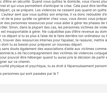
 d’être en sécurité. Quand vous quittez le domicile, vous n’avez plus
el et qui vous permettent d’anticiper la crise. Cela peut être terrifia
 départ, ça se prépare. Les violences ne cessent pas quand on quitte 
 L’auteur sent que vous quittez son emprise, il va donc redoubler d’e
e et de la peur qu’elle va générer chez vous, vous devez vous prépa
oir des personnes ressources pour vous aider à gérer les phases de 
trôler. Sinon, dans la plupart des cas, les personnes victimes de vio
 est insupportable à gérer. Ne culpabilise pas d’être revenue au domic
ce départ si tu es plus à l’aise de le faire derrière ton ordinateur o
 trouver des ressources internes pour l’apaiser, te rassurer, mettre à
ien dont tu as besoin pour préparer un nouveau départ.
u as sans doute également des associations d’aide aux victimes comme
sionnel.le.s de l’accompagnement des victimes de violences conjugales,
our pouvoir être héberger quand tu auras pris la décision de partir 
gner sur ce chemin.
sécurité physique et psychique, tu as droit à l’épanouissement personn
des personnes qui sont passées par là ?