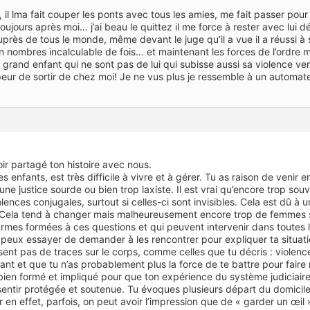
r, il lma fait couper les ponts avec tous les amies, me fait passer pou
oujours après moi… j’ai beau le quittez il me force à rester avec lui 
près de tous le monde, même devant le juge qu’il a vue il a réussi à s’
n nombres incalculable de fois… et maintenant les forces de l’ordre
 grand enfant qui ne sont pas de lui qui subisse aussi sa violence verb
 peur de sortir de chez moi! Je ne vus plus je ressemble à un automat
ir partagé ton histoire avec nous.
s enfants, est très difficile à vivre et à gérer. Tu as raison de venir e
e justice sourde ou bien trop laxiste. Il est vrai qu’encore trop sou
olences conjugales, surtout si celles-ci sont invisibles. Cela est dû 
Cela tend à changer mais malheureusement encore trop de femmes sont
rmes formées à ces questions et qui peuvent intervenir dans toutes l
eux essayer de demander à les rencontrer pour expliquer ta situatio
ssent pas de traces sur le corps, comme celles que tu décris : violenc
isant et que tu n’as probablement plus la force de te battre pour faire 
r bien formé et impliqué pour que ton expérience du système judiciaire 
sentir protégée et soutenue. Tu évoques plusieurs départ du domicile 
ar en effet, parfois, on peut avoir l’impression que de « garder un œil 