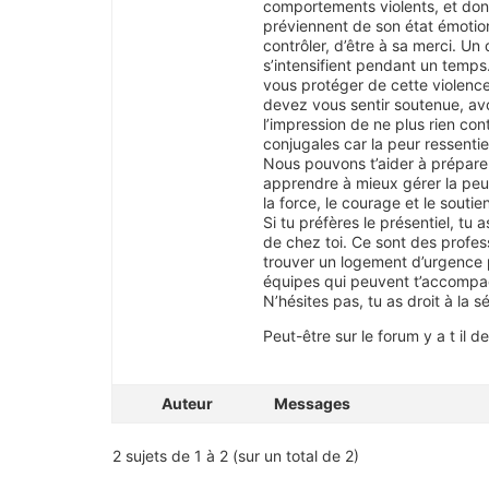
comportements violents, et donc
préviennent de son état émotionn
contrôler, d’être à sa merci. Un
s’intensifient pendant un temps.
vous protéger de cette violenc
devez vous sentir soutenue, av
l’impression de ne plus rien con
conjugales car la peur ressentie
Nous pouvons t’aider à préparer 
apprendre à mieux gérer la peur,
la force, le courage et le sout
Si tu préfères le présentiel, t
de chez toi. Ce sont des profes
trouver un logement d’urgence p
équipes qui peuvent t’accompa
N’hésites pas, tu as droit à la 
Peut-être sur le forum y a t il 
Auteur
Messages
2 sujets de 1 à 2 (sur un total de 2)