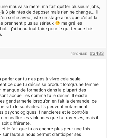
r une mauvaise mère, ma fait quitter plusieurs jobs,
déjà 3 plaintes de déposer mais rien ne change… il
en sortie avec juste un stage alors que c’était la
 me prennent plus au sérieux
malgré les
al… j’ai beau tout faire pour le quitter une fois
e.
#3483
RÉPONDRE
n parler car tu n’as pas à vivre cela seule.
vent ce que tu décris se produit lorsqu’une femme
à un manque de formation dans la plupart des
 accueillies comme tu le décris. Il existe
es gendarmerie lorsqu’on en fait la demande, ce
n si tu le souhaites. Ils peuvent notamment
es psychologiques, financières et le contrôle
reconnaître les violences que tu traverses, mais il
soit différente.
et le fait que tu as encore plus peur une fois
» sur l’auteur nous permet d’anticiper ses