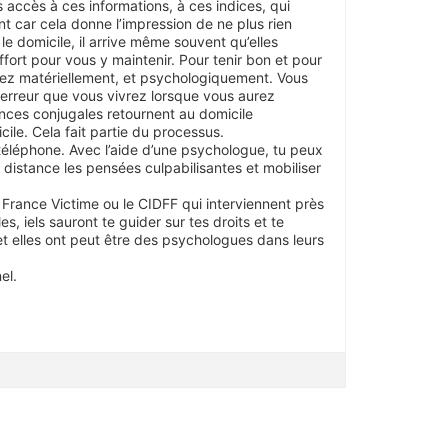
 accès à ces informations, à ces indices, qui
nt car cela donne l’impression de ne plus rien
le domicile, il arrive même souvent qu’elles
ffort pour vous y maintenir. Pour tenir bon et pour
rez matériellement, et psychologiquement. Vous
terreur que vous vivrez lorsque vous aurez
lences conjugales retournent au domicile
ile. Cela fait partie du processus.
u téléphone. Avec l’aide d’une psychologue, tu peux
 distance les pensées culpabilisantes et mobiliser
 France Victime ou le CIDFF qui interviennent près
 iels sauront te guider sur tes droits et te
et elles ont peut être des psychologues dans leurs
el.