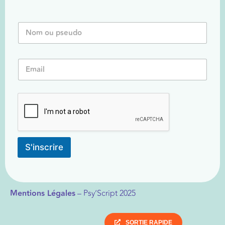
N
o
m
o
*
E
u
*
m
P
E
a
s
m
i
e
a
l
u
i
*
d
l
o
*
S'inscrire
Mentions Légales
– Psy’Script 2025
SORTIE RAPIDE