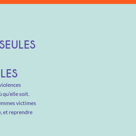
SEULES
LLES
violences
qu’elle soit.
 femmes victimes
e, et reprendre