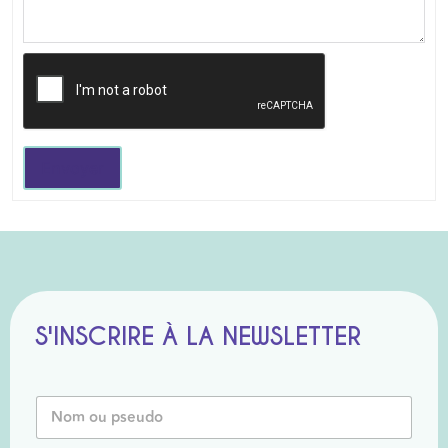
Envoyer
S'INSCRIRE À LA NEWSLETTER
*
N
o
o
u
m
P