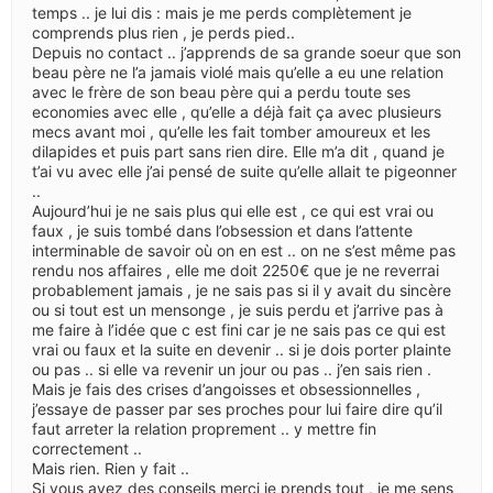
temps .. je lui dis : mais je me perds complètement je
comprends plus rien , je perds pied..
Depuis no contact .. j’apprends de sa grande soeur que son
beau père ne l’a jamais violé mais qu’elle a eu une relation
avec le frère de son beau père qui a perdu toute ses
economies avec elle , qu’elle a déjà fait ça avec plusieurs
mecs avant moi , qu’elle les fait tomber amoureux et les
dilapides et puis part sans rien dire. Elle m’a dit , quand je
t’ai vu avec elle j’ai pensé de suite qu’elle allait te pigeonner
..
Aujourd’hui je ne sais plus qui elle est , ce qui est vrai ou
faux , je suis tombé dans l’obsession et dans l’attente
interminable de savoir où on en est .. on ne s’est même pas
rendu nos affaires , elle me doit 2250€ que je ne reverrai
probablement jamais , je ne sais pas si il y avait du sincère
ou si tout est un mensonge , je suis perdu et j’arrive pas à
me faire à l’idée que c est fini car je ne sais pas ce qui est
vrai ou faux et la suite en devenir .. si je dois porter plainte
ou pas .. si elle va revenir un jour ou pas .. j’en sais rien .
Mais je fais des crises d’angoisses et obsessionnelles ,
j’essaye de passer par ses proches pour lui faire dire qu’il
faut arreter la relation proprement .. y mettre fin
correctement ..
Mais rien. Rien y fait ..
Si vous avez des conseils merci je prends tout , je me sens