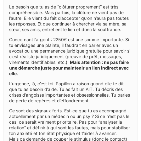
Le besoin que tu as de “clôturer proprement” est très
compréhensible. Mais parfois, la clôture ne vient pas de
l’autre. Elle vient du fait d’accepter qu’on n’aura pas toutes
les réponses. Et que continuer à chercher via sa mère, sa
sœur, ses amis, entretient le lien et donc la souffrance.
Concernant l’argent : 2250€ est une somme importante. Si
tu envisages une plainte, il faudrait en parler avec un
avocat ou une permanence juridique gratuite pour savoir si
c’est réaliste juridiquement (preuve de prêt, messages,
virements identifiables, etc.).
Mais attention : ne pas faire
une démarche juste pour maintenir un lien indirect avec
elle.
L’urgence, là, c’est toi. Papillon a raison quand elle te dit
que tu as besoin d’aide. Tu as fait un AIT. Tu décris des
crises d’angoisse importantes et obsessionnelles. Tu parles
de perte de repères et d’effondrement.
Ce sont des signaux forts. Est-ce que tu es accompagné
actuellement par un médecin ou un psy ? Si ce n’est pas le
cas, ce serait vraiment prioritaire. Pas pour “analyser la
relation” et définir à qui sont les fautes, mais pour stabiliser
ton anxiété et ton état physique et t’aider à avancer.
Mais ça demande de couper le stimulus (donc le contact)