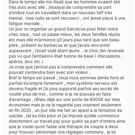
Dans le temps elle me disait que les hommes avaient été
très durs avec elle , j’essayai de comprendre sa part
d’ombre tout en travaillant dans un nouveau taff très
mental.. mes nuits se sont raccourci , ont laissé place à une
fatigue mentale ..
Un jour on organise un grand barcecue pour feter notre
chez nous , tout se passe mieux, les deux familles réunis
etc mais elle m’annonce q3 jours plus tard que son beau
père , présent au barbecue et que j’avais rencontré
auparavant , l’avait violé étant jeune .. le choc j’en revenais
pas vu que l’ambiance était bonne de base ( discussions ,
apéros, jeux etc )
Je crois que j’arrivai pas à comprendre comment elle
pouvait s’entendre bien avec son violeur ..
Bref le temps est passé , nous nous sommes aimés forts et
parfois incompris fortement , mon système nerveux est
devenu fragile et j’ai plus supporté parfois ses excès de
vouloir plus de moi , comme si je ne pouvais en faire
d’avantage , j’étais déjà sur une perte de 6000€ sur mes
économies mais je ne le regardai pas vraiment seulement
en fin 2025 , un jour elle me fait un appel a la tentative de
suicide , j’ai eu très peur et j’ai imposé qu’elle commence
directement un travail psy pour guérir sa part d’ombre ainsi
que je voulai qu’on fasse une thérapie de couple à deux
pour trouver/ pérenniser nos réglages communs , je lui