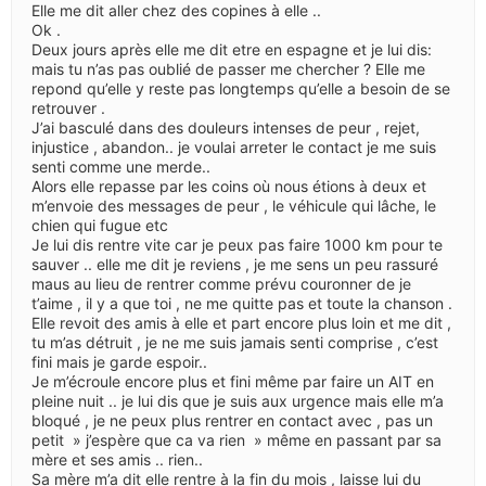
Elle me dit aller chez des copines à elle ..
Ok .
Deux jours après elle me dit etre en espagne et je lui dis:
mais tu n’as pas oublié de passer me chercher ? Elle me
repond qu’elle y reste pas longtemps qu’elle a besoin de se
retrouver .
J’ai basculé dans des douleurs intenses de peur , rejet,
injustice , abandon.. je voulai arreter le contact je me suis
senti comme une merde..
Alors elle repasse par les coins où nous étions à deux et
m’envoie des messages de peur , le véhicule qui lâche, le
chien qui fugue etc
Je lui dis rentre vite car je peux pas faire 1000 km pour te
sauver .. elle me dit je reviens , je me sens un peu rassuré
maus au lieu de rentrer comme prévu couronner de je
t’aime , il y a que toi , ne me quitte pas et toute la chanson .
Elle revoit des amis à elle et part encore plus loin et me dit ,
tu m’as détruit , je ne me suis jamais senti comprise , c’est
fini mais je garde espoir..
Je m’écroule encore plus et fini même par faire un AIT en
pleine nuit .. je lui dis que je suis aux urgence mais elle m’a
bloqué , je ne peux plus rentrer en contact avec , pas un
petit » j’espère que ca va rien » même en passant par sa
mère et ses amis .. rien..
Sa mère m’a dit elle rentre à la fin du mois , laisse lui du