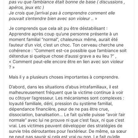
pas vu que l’ambiance était bonne de base ( discussions ,
apéros, jeux etc )
Je crois que j’arrivai pas à comprendre comment elle
pouvait s’entendre bien avec son violeur ..
»
Je comprends que cela ait pu être déstabilisant :
Apprendre après coup qu’une personne présente à un
moment familial “normal”, chaleureux même, aurait été
l’auteur d’un viol, c’est un choc. Ton cerveau cherche une
cohérence : “Comment est-ce possible que l’ambiance soit
détendue si quelque chose d’aussi grave a eu lieu ?” ,
« Comment peut-elle encore être en lien avec son violeur
? »
Mais il y a plusieurs choses importantes à comprendre.
D’abord, dans les situations d’abus intrafamiliaux, il est
malheureusement fréquent que la victime continue à voir
ou côtoyer l’agresseur. Les mécanismes sont complexes :
loyauté familiale, déni, pression du système familial,
dépendance financière, peur de ne pas être crue,
dissociation, banalisation… Le fait qu’elle puisse “avoir l’air
normale” avec lui ne prouve ni que c’est faux, ni que c’est
vrai. Les victimes peuvent développer des stratégies de
survie très déroutantes pour l’extérieur. De même, sa sœur
ne peut pas savoir si cela est vrai ou non. Le fait qu’elle