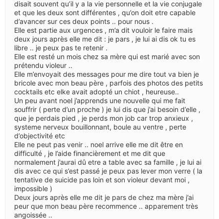
disait souvent qu’il y a la vie personnelle et la vie conjugale
et que les deux sont différentes , qu’on doit etre capable
d’avancer sur ces deux points .. pour nous .
Elle est partie aux urgences , m’a dit vouloir le faire mais
deux jours après elle me dit : je pars , je lui ai dis ok tu es
libre .. je peux pas te retenir .
Elle est resté un mois chez sa mère qui est marié avec son
prétendu violeur ..
Elle m’envoyait des messages pour me dire tout va bien je
bricole avec mon beau père , parfois des photos des petits
cocktails etc elke avait adopté un chiot , heureuse..
Un peu avant noel j’apprends une nouvelle qui me fait
souffrir ( perte d’un proche ) je lui dis que j’ai besoin d’elle ,
que je perdais pied , je perds mon job car trop anxieux ,
systeme nerveux bouillonnant, boule au ventre , perte
d’objectivité etc
Elle ne peut pas venir .. noel arrive elle me dit être en
difficulté , je l’aide financièrement et me dit que
normalement j’aurai dû etre a table avec sa famille , je lui ai
dis avec ce qui s’est passé je peux pas lever mon verre ( la
tentative de suicide pas loin et son violeur devant moi ,
impossible )
Deux jours après elle me dit je pars de chez ma mère j’ai
peur que mon beau père recommence .. apparement très
angoissée ..