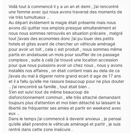
Voilà tout à commencé il y a un an et demi , j’ai rencontré
une femme avec qui nous avons traversé des moments de
vie très tumultueux ..
Au départ évidement la magie était présente mais nous
avons dû quitter nos emplois presque simultanément et
nous nous sommes retrouvés en situation précaire , malgré
tout j’avais des economies donc j’ai pu louer des petits
hotels et gites avant de chercher un véhicule aménagé
pour avoir un toit , cela c est produit , nous sommes même
partis en andalousie un mois pour souffler de ce passage
complexe , suite à celà j’ai trouvé une location accession
pour que nous puissions avoir un chez nous , nous y avons
installés nos affaires , on était content mais au dela de ca
j’avais du mal à digerer notre grand ecart d age de 17 ans
et il a fallu qu’elle me rassure beaucoup pour ne plus douter
.. j’ai rencontré sa famille , tout était bien ..
S’en est suivi tout de même beaucoup de
disfonctionnement commun , elle très attaché demandant
toujours plus d’attention et moi bien détaché lui laissant la
liberté de fréquenter ses amies et partir en weekend avec
eux ..
Dans le temps j’ai commencé à devenir anxieux , je pensai
qu’elle allait prendre le véhicule aménagé et partir , je suis
rentré dans cette zone insécure .