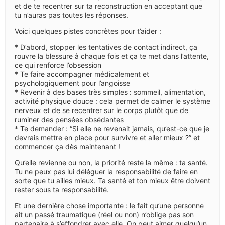
et de te recentrer sur ta reconstruction en acceptant que
tu n’auras pas toutes les réponses.
Voici quelques pistes concrètes pour t’aider :
* D’abord, stopper les tentatives de contact indirect, ça
rouvre la blessure à chaque fois et ça te met dans l’attente,
ce qui renforce l’obsession
* Te faire accompagner médicalement et
psychologiquement pour l’angoisse
* Revenir à des bases très simples : sommeil, alimentation,
activité physique douce : cela permet de calmer le système
nerveux et de se recentrer sur le corps plutôt que de
ruminer des pensées obsédantes
* Te demander : “Si elle ne revenait jamais, qu’est-ce que je
devrais mettre en place pour survivre et aller mieux ?” et
commencer ça dès maintenant !
Qu’elle revienne ou non, la priorité reste la même : ta santé.
Tu ne peux pas lui déléguer la responsabilité de faire en
sorte que tu ailles mieux. Ta santé et ton mieux être doivent
rester sous ta responsabilité.
Et une dernière chose importante : le fait qu’une personne
ait un passé traumatique (réel ou non) n’oblige pas son
partenaire à s’effondrer avec elle. On peut aimer quelqu’un