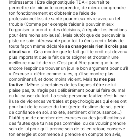
intéressante ! Être diagnostiquée TDAH pourrait te
permettre de mieux te comprendre, de mieux comprendre
ton fonctionnement et d’obtenir de l’aide de
professionnel.le.s de santé pour mieux vivre avec un tel
trouble (Comme par exemple t’aider à pouvoir mieux
t’organiser, à prendre des décisions, à réguler tes émotions
pour être moins anxieuse). Mais plutôt que de percevoir la
piste de soin intéressante pour toi, tu écris ceci « Mais de
toute façon même déclarée
sa changerais rien il crois pas
a tout sa
» . Cela montre que le fait qu’il te croit est devenu
plus important que le fait de te soigner et d’obtenir une
meilleure qualité de vie. C’est peut être parce que tu as
encore l’espoir de trouver un jour le bon argument pour qu’il
« t’excuse » d’être comme tu es, qu’il se montre plus
compréhensif, et donc moins violent. Mais
tu n’es pas
fautive
! Même si certaines de tes façons d’être ne lui
plaise pas, tu n’agis pas délibérément pour lui faire du mal
ou lui causer du tort. La seule personne fautive c’est lui car
il use de violences verbales et psychologiques qui elles ont
pour but de te causer du tort (perte d’estime de soi, perte
de confiance en soi, anxiété, sentiment d’impuissance…)
Plutôt que de chercher des excuses ou des justifications à
des fautes que tu n’as pas commise, ou de vouloir prendre
soin de lui pour qu’il prenne soin de toi en retour, conserve
ton énergie et commence à prendre en compte ton avis,