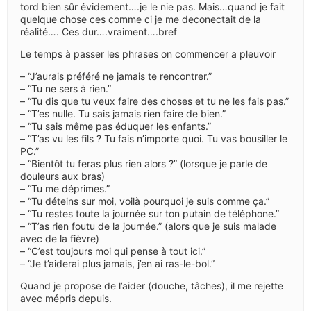
tord bien sûr évidement….je le nie pas. Mais…quand je fait
quelque chose ces comme ci je me deconectait de la
réalité…. Ces dur….vraiment….bref
Le temps à passer les phrases on commencer a pleuvoir
– “J’aurais préféré ne jamais te rencontrer.”
– “Tu ne sers à rien.”
– “Tu dis que tu veux faire des choses et tu ne les fais pas.”
– “T’es nulle. Tu sais jamais rien faire de bien.”
– “Tu sais même pas éduquer les enfants.”
– “T’as vu les fils ? Tu fais n’importe quoi. Tu vas bousiller le
PC.”
– “Bientôt tu feras plus rien alors ?” (lorsque je parle de
douleurs aux bras)
– “Tu me déprimes.”
– “Tu déteins sur moi, voilà pourquoi je suis comme ça.”
– “Tu restes toute la journée sur ton putain de téléphone.”
– “T’as rien foutu de la journée.” (alors que je suis malade
avec de la fièvre)
– “C’est toujours moi qui pense à tout ici.”
– “Je t’aiderai plus jamais, j’en ai ras-le-bol.”
Quand je propose de l’aider (douche, tâches), il me rejette
avec mépris depuis.