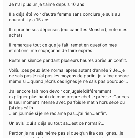
Je n’ai plus un je t’aime depuis 10 ans
Il a déjà été voir d’autre femme sans conclure je suis au
courant il y a 15 ans.
Il reproche ses dépenses (ex: canettes Monster), note mes
achats
Il remarque tout ce que je fait, remet en question mes
intentions, me soupçonne de faire exprès .
Reste en silence pendant plusieurs heures après un conflit.
Voilà…ces peux être normal apres autant d’année ? Je…je
ne sais pas je n’ai pas les moyens de partir…je l’aime encore
même si …quand j’écris ces lignes je ne sais pas pourquoi…
J’ai encore fait mon devoir conjugale(différemment
expliquer plus haut) de mon propre chef je précise. Car ces
le seul moment intense avec parfois le matin hors sexe ou
j’ai des câlin
.. en journée si je ne réclame pas…j’ai rien…enfin’.
Un avis’..qui a déjà eu tout sa…est ce normal?….
Pardon je ne sais même pas si quelq’un lira ces lignes…je