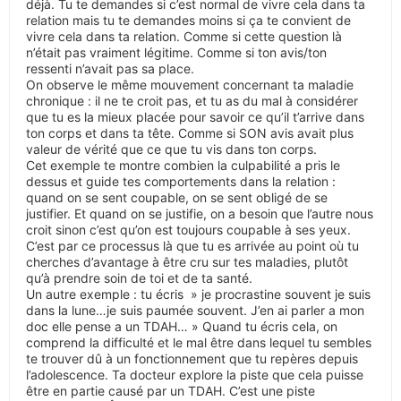
déjà. Tu te demandes si c’est normal de vivre cela dans ta
relation mais tu te demandes moins si ça te convient de
vivre cela dans ta relation. Comme si cette question là
n’était pas vraiment légitime. Comme si ton avis/ton
ressenti n’avait pas sa place.
On observe le même mouvement concernant ta maladie
chronique : il ne te croit pas, et tu as du mal à considérer
que tu es la mieux placée pour savoir ce qu’il t’arrive dans
ton corps et dans ta tête. Comme si SON avis avait plus
valeur de vérité que ce que tu vis dans ton corps.
Cet exemple te montre combien la culpabilité a pris le
dessus et guide tes comportements dans la relation :
quand on se sent coupable, on se sent obligé de se
justifier. Et quand on se justifie, on a besoin que l’autre nous
croit sinon c’est qu’on est toujours coupable à ses yeux.
C’est par ce processus là que tu es arrivée au point où tu
cherches d’avantage à être cru sur tes maladies, plutôt
qu’à prendre soin de toi et de ta santé.
Un autre exemple : tu écris » je procrastine souvent je suis
dans la lune…je suis paumée souvent. J’en ai parler a mon
doc elle pense a un TDAH… » Quand tu écris cela, on
comprend la difficulté et le mal être dans lequel tu sembles
te trouver dû à un fonctionnement que tu repères depuis
l’adolescence. Ta docteur explore la piste que cela puisse
être en partie causé par un TDAH. C’est une piste