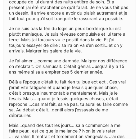
occupée de lui durant des nuits entière de soin. Et a
présent j’ai été m’acheter ce qu’il fallait. Je ne vous fait pas
un dessin. Il arrive encore a avoir du plaisir autrement et je
fait tout pour qu’il soit tranquille le rassurant au possible.
Je ne suis pas la fée du logis un peux bordélique lui est
plutôt maniaque. Je suis rêveuse compulsive et lui terre a
terre. Mais j’ai toujours vu le positif dans la vie. Et j’ai
toujours essayer de dire : sa ira on va s’en sortir…et on y
arrivais. Malgrer les galère de la vie.
Je l’ai aimer …comme une damnée. Malgrer nos différence
on s’eclatait. On s’amusait. C’était génial. Jusqu’à il y a 15
ans même si sa a empirer ces 5 dernier année.
Déjà a l’époque c’était tu fait rien tu joue ect ect . Ces vrai
j’erait vite fatiguée et quand je fesais quelques chose,
c’était presque insurmontable mentalement. Mais je le
fesais. Mais….quand je fesais quelques choses, c’était
reproche …ces mal fait, sa va pas, tu aurai eu faire comme
sa. Au début c’était…gentil alors j’essayais de me
débrouiller.
Mais…quand des tout les jours….sa a commencer a me
faire peur.. est ce que je me lance ? Non je vais rater
..il va râler. Il rentrait et forcément on s’engeulais. J’ai des