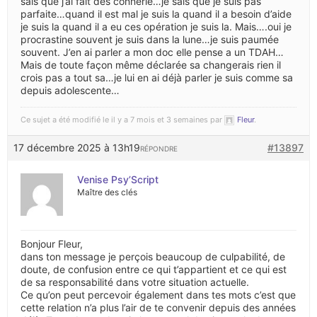
sais que j’ai fait des connerie…je sais que je suis pas
parfaite…quand il est mal je suis la quand il a besoin d’aide
je suis la quand il a eu ces opération je suis la. Mais….oui je
procrastine souvent je suis dans la lune…je suis paumée
souvent. J’en ai parler a mon doc elle pense a un TDAH…
Mais de toute façon même déclarée sa changerais rien il
crois pas a tout sa…je lui en ai déjà parler je suis comme sa
depuis adolescente…
Ce sujet a été modifié le il y a 7 mois et 3 semaines par
Fleur
.
17 décembre 2025 à 13h19
#13897
RÉPONDRE
Venise Psy’Script
Maître des clés
Bonjour Fleur,
dans ton message je perçois beaucoup de culpabilité, de
doute, de confusion entre ce qui t’appartient et ce qui est
de sa responsabilité dans votre situation actuelle.
Ce qu’on peut percevoir également dans tes mots c’est que
cette relation n’a plus l’air de te convenir depuis des années