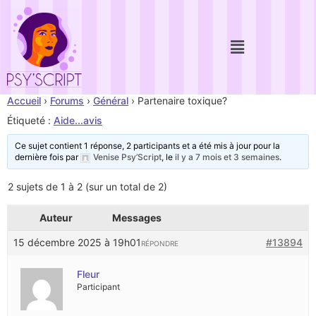
Accueil
›
Forums
›
Général
›
Partenaire toxique?
Étiqueté :
Aide...avis
Ce sujet contient 1 réponse, 2 participants et a été mis à jour pour la
dernière fois par
Venise Psy’Script
, le
il y a 7 mois et 3 semaines
.
2 sujets de 1 à 2 (sur un total de 2)
Auteur
Messages
15 décembre 2025 à 19h01
#13894
RÉPONDRE
Fleur
Participant