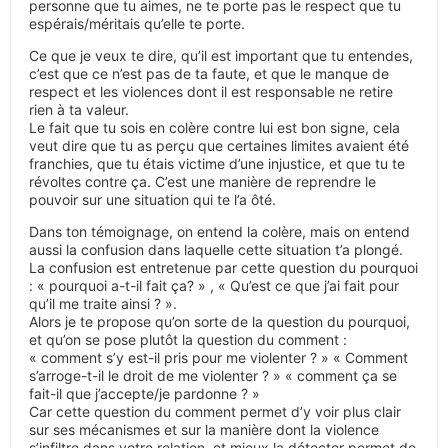
personne que tu aimes, ne te porte pas le respect que tu
espérais/méritais qu’elle te porte.
Ce que je veux te dire, qu’il est important que tu entendes,
c’est que ce n’est pas de ta faute, et que le manque de
respect et les violences dont il est responsable ne retire
rien à ta valeur.
Le fait que tu sois en colère contre lui est bon signe, cela
veut dire que tu as perçu que certaines limites avaient été
franchies, que tu étais victime d’une injustice, et que tu te
révoltes contre ça. C’est une manière de reprendre le
pouvoir sur une situation qui te l’a ôté.
Dans ton témoignage, on entend la colère, mais on entend
aussi la confusion dans laquelle cette situation t’a plongé.
La confusion est entretenue par cette question du pourquoi
: « pourquoi a-t-il fait ça? » , « Qu’est ce que j’ai fait pour
qu’il me traite ainsi ? ».
Alors je te propose qu’on sorte de la question du pourquoi,
et qu’on se pose plutôt la question du comment :
« comment s’y est-il pris pour me violenter ? » « Comment
s’arroge-t-il le droit de me violenter ? » « comment ça se
fait-il que j’accepte/je pardonne ? »
Car cette question du comment permet d’y voir plus clair
sur ses mécanismes et sur la manière dont la violence
s’infiltre dans votre relation, et mieux la détecter permet de