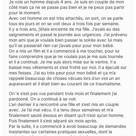
Je vois un homme depuis 4 ans. Je suis en couple de mon
côté mais ça ne se passe pas bien et je ne peux pas partir
pour le moment.
Avec cet homme on est très attachés, on sort, on se parle
tous les jours et on se voit deux à trois fois par semaine.
Il y a trois ans, j’étais enceinte de ma fille. J’avais eu des
saignements et passé la journée aux urgences. J’ai prévenu
mon ami que je voulais bien passer la soirée avec lui mais
qu’il se passerait rien car j’avais peur pour mon bébé.
On a mis un film et il a commencé à me toucher, pour lui
faire comprendre que je ne voulais pas je me suis tournée
et il a continué. Je me suis alors mise sur le ventre. Il a
baissé mes vêtements et s’est frotté sur moi. Il a éjaculé sur
mes fesses. J’ai eu très peur pour mon bébé et ça m’a
rappelé beaucoup de choses vécues lors d’un viol un an
auparavant et il était bien au courant de ce traumatisme.
On ‘e s’est pas vus pendant trois mois et finalement j’ai
pardonné. On a continué à se voir.
L’an dernier il a rencontré une fille et s’est mis en couple
avec. Je l’ai mal vécu. Il a tenu deux semaines et m’a
finalement sauté dessus en disant qu’il n’est qu’un homme.
Puis finalement il s’est séparé six mois après.
Par la suite, il a commencé à avoir beaucoup de demandes
insistantes sur certaines pratiques sexuelles, dont la