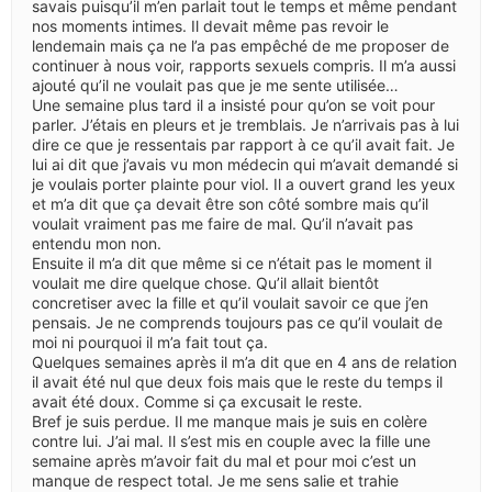
savais puisqu’il m’en parlait tout le temps et même pendant
nos moments intimes. Il devait même pas revoir le
lendemain mais ça ne l’a pas empêché de me proposer de
continuer à nous voir, rapports sexuels compris. Il m’a aussi
ajouté qu’il ne voulait pas que je me sente utilisée…
Une semaine plus tard il a insisté pour qu’on se voit pour
parler. J’étais en pleurs et je tremblais. Je n’arrivais pas à lui
dire ce que je ressentais par rapport à ce qu’il avait fait. Je
lui ai dit que j’avais vu mon médecin qui m’avait demandé si
je voulais porter plainte pour viol. Il a ouvert grand les yeux
et m’a dit que ça devait être son côté sombre mais qu’il
voulait vraiment pas me faire de mal. Qu’il n’avait pas
entendu mon non.
Ensuite il m’a dit que même si ce n’était pas le moment il
voulait me dire quelque chose. Qu’il allait bientôt
concretiser avec la fille et qu’il voulait savoir ce que j’en
pensais. Je ne comprends toujours pas ce qu’il voulait de
moi ni pourquoi il m’a fait tout ça.
Quelques semaines après il m’a dit que en 4 ans de relation
il avait été nul que deux fois mais que le reste du temps il
avait été doux. Comme si ça excusait le reste.
Bref je suis perdue. Il me manque mais je suis en colère
contre lui. J’ai mal. Il s’est mis en couple avec la fille une
semaine après m’avoir fait du mal et pour moi c’est un
manque de respect total. Je me sens salie et trahie