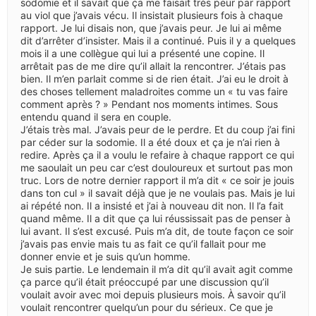
sodomie et il savait que ça me faisait très peur par rapport
au viol que j’avais vécu. Il insistait plusieurs fois à chaque
rapport. Je lui disais non, que j’avais peur. Je lui ai même
dit d’arrêter d’insister. Mais il a continué. Puis il y a quelques
mois il a une collègue qui lui a présenté une copine. Il
arrêtait pas de me dire qu’il allait la rencontrer. J’étais pas
bien. Il m’en parlait comme si de rien était. J’ai eu le droit à
des choses tellement maladroites comme un « tu vas faire
comment après ? » Pendant nos moments intimes. Sous
entendu quand il sera en couple.
J’étais très mal. J’avais peur de le perdre. Et du coup j’ai fini
par céder sur la sodomie. Il a été doux et ça je n’ai rien à
redire. Après ça il a voulu le refaire à chaque rapport ce qui
me saoulait un peu car c’est douloureux et surtout pas mon
truc. Lors de notre dernier rapport il m’a dit « ce soir je jouis
dans ton cul » il savait déjà que je ne voulais pas. Mais je lui
ai répété non. Il a insisté et j’ai à nouveau dit non. Il l’a fait
quand même. Il a dit que ça lui réussissait pas de penser à
lui avant. Il s’est excusé. Puis m’a dit, de toute façon ce soir
j’avais pas envie mais tu as fait ce qu’il fallait pour me
donner envie et je suis qu’un homme.
Je suis partie. Le lendemain il m’a dit qu’il avait agit comme
ça parce qu’il était préoccupé par une discussion qu’il
voulait avoir avec moi depuis plusieurs mois. À savoir qu’il
voulait rencontrer quelqu’un pour du sérieux. Ce que je