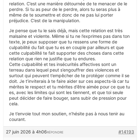
relation. C’est une manière détournée de te menacer de le
perdre. Si tu as peur de le perdre, alors tu seras plus à
même de te soumettre et donc de ne pas lui porter
préjudice. C’est de la manipulation.
Je pense que tu le sais déjà, mais cette relation est très
malsaine et violente. Même si tu ne l’exprimes pas dans ton
texte, je peux supposer que tu ressens une forme de
culpabilité du fait que tu es en couple par ailleurs et que
cette culpabilité te fait supporter des choses dans cette
relation que rien ne justifie que tu endures.
Cette culpabilité et tes insécurités affectives sont un
terreau dans lequel peut s’engouffrer des violences et
surtout qui peuvent t’empêcher de te protéger comme il se
doit. Je t’inviterais à te faire aider sur ces aspects-là car tu
mérites le respect et tu mérites d’être aimée pour ce que tu
es, avec les limites qui sont les tiennent, et que toi seule
peut décider de faire bouger, sans subir de pression pour
cela.
Je t’envoie tout mon soutien, n’hésite pas à nous tenir au
courant.
27 juin 2026 à 4h06
#14193
RÉPONDRE