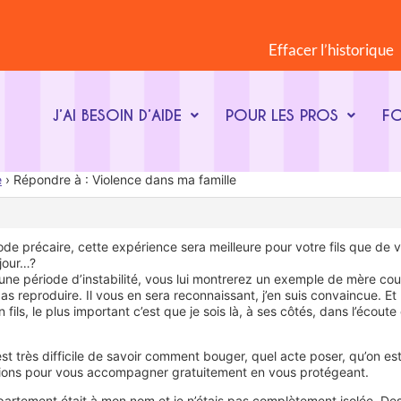
Effacer l’historique
J’AI BESOIN D’AIDE
POUR LES PROS
F
e
›
Répondre à : Violence dans ma famille
e précaire, cette expérience sera meilleure pour votre fils que de vo
 jour…?
r une période d’instabilité, vous lui montrerez un exemple de mère 
s reproduire. Il vous en sera reconnaissant, j’en suis convaincue. E
n fils, le plus important c’est que je sois là, à ses côtés, dans l’écou
 est très difficile de savoir comment bouger, quel acte poser, qu’on
tions pour vous accompagner gratuitement en vous protégeant.
ppartement était à mon nom et je n’étais pas complètement isolée. Des