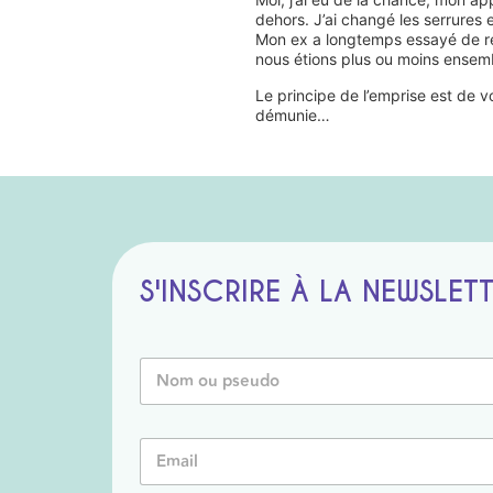
dehors. J’ai changé les serrures 
Mon ex a longtemps essayé de rep
nous étions plus ou moins ensembl
Le principe de l’emprise est de v
démunie…
S'INSCRIRE À LA NEWSLET
N
o
m
o
*
E
u
N
m
P
o
a
s