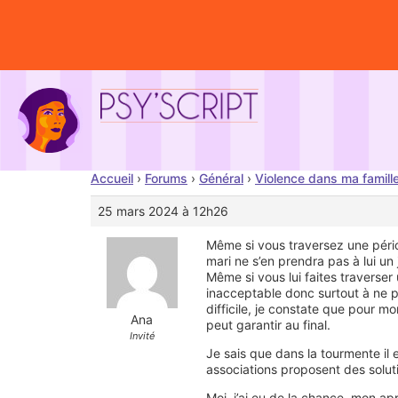
Accueil
›
Forums
›
Général
›
Violence dans ma famill
25 mars 2024 à 12h26
Même si vous traversez une périod
mari ne s’en prendra pas à lui un
Même si vous lui faites traverse
inacceptable donc surtout à ne pa
difficile, je constate que pour mo
Ana
peut garantir au final.
Invité
Je sais que dans la tourmente il
associations proposent des solu
Moi, j’ai eu de la chance, mon a