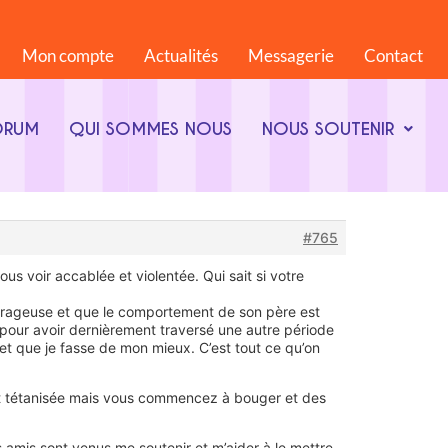
Mon compte
Actualités
Messagerie
Contact
ORUM
QUI SOMMES NOUS
NOUS SOUTENIR
#765
us voir accablée et violentée. Qui sait si votre
courageuse et que le comportement de son père est
t pour avoir dernièrement traversé une autre période
te et que je fasse de mon mieux. C’est tout ce qu’on
 est tétanisée mais vous commencez à bouger et des
 amis sont venus me soutenir et m’aider à le mettre