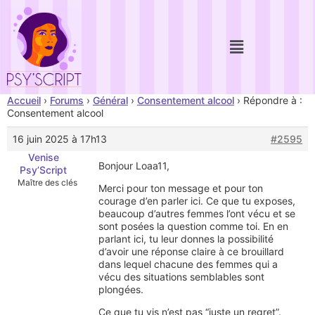
Accueil
›
Forums
›
Général
›
Consentement alcool
›
Répondre à :
Consentement alcool
16 juin 2025 à 17h13
#2595
Venise
Bonjour Loaa11,
Psy’Script
Maître des clés
Merci pour ton message et pour ton
courage d’en parler ici. Ce que tu exposes,
beaucoup d’autres femmes l’ont vécu et se
sont posées la question comme toi. En en
parlant ici, tu leur donnes la possibilité
d’avoir une réponse claire à ce brouillard
dans lequel chacune des femmes qui a
vécu des situations semblables sont
plongées.
Ce que tu vis n’est pas “juste un regret”.