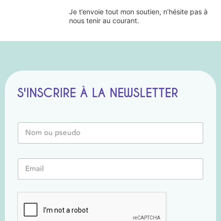
Je t’envoie tout mon soutien, n’hésite pas à
nous tenir au courant.
S'INSCRIRE À LA NEWSLETTER
N
o
m
o
*
E
u
E
m
P
m
a
s
a
i
e
i
l
u
l
*
d
P
o