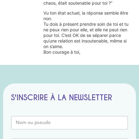
chaos, était soutenable pour toi ?”
Vu ton état actuel, la réponse semble être
non.
Tu dois à présent prendre soin de toi et tu
ne peux rien pour elle, et elle ne peut rien
pour toi. C’est OK de se séparer parce
qu’une relation est insoutenable, même si
on s’aime.
Bon courage à toi,
S'INSCRIRE À LA NEWSLETTER
N
o
m
o
o