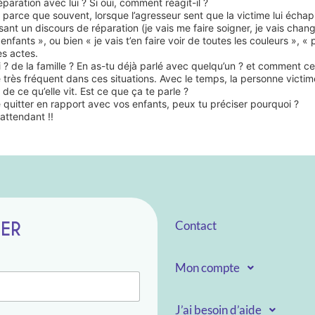
paration avec lui ? Si oui, comment réagit-il ?
t parce que souvent, lorsque l’agresseur sent que la victime lui échap
isant un discours de réparation (je vais me faire soigner, je vais cha
nfants », ou bien « je vais t’en faire voir de toutes les couleurs », «
es actes.
i ? de la famille ? En as-tu déjà parlé avec quelqu’un ? et comment c
très fréquent dans ces situations. Avec le temps, la personne victim
r de ce qu’elle vit. Est ce que ça te parle ?
e quitter en rapport avec vos enfants, peux tu préciser pourquoi ?
attendant !!
TER
Contact
Mon compte
J’ai besoin d’aide