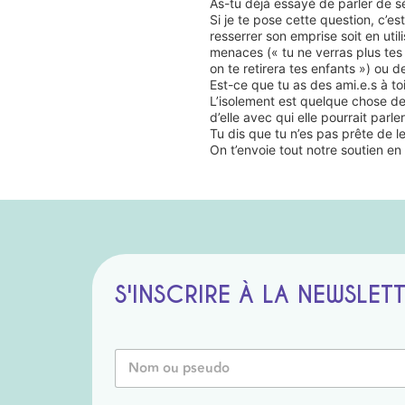
As-tu déjà essayé de parler de sé
Si je te pose cette question, c’es
resserrer son emprise soit en util
menaces (« tu ne verras plus tes e
on te retirera tes enfants ») ou d
Est-ce que tu as des ami.e.s à to
L’isolement est quelque chose de 
d’elle avec qui elle pourrait parle
Tu dis que tu n’es pas prête de l
On t’envoie tout notre soutien en 
S'INSCRIRE À LA NEWSLET
o
N
u
o
*
m
N