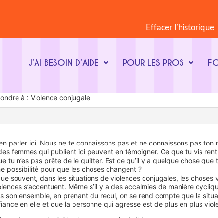
Effacer l’historique
J’AI BESOIN D’AIDE
POUR LES PROS
F
ondre à : Violence conjugale
 en parler ici. Nous ne te connaissons pas et ne connaissons pas ton
es femmes qui publient ici peuvent en témoigner. Ce que tu vis ren
e tu n’es pas prête de le quitter. Est ce qu’il y a quelque chose que t
une possibilité pour que les choses changent ?
e souvent, dans les situations de violences conjugales, les choses v
violences s’accentuent. Même s’il y a des accalmies de manière cyc
ns son ensemble, en prenant du recul, on se rend compte que la situat
iance en elle et que la personne qui agresse est de plus en plus vio