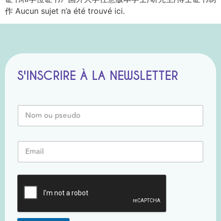
作 Aucun sujet n’a été trouvé ici.
S'INSCRIRE À LA NEWSLETTER
N
o
m
o
o
E
u
u
m
P
*
a
s
o
i
e
u
l
u
*
d
o
*