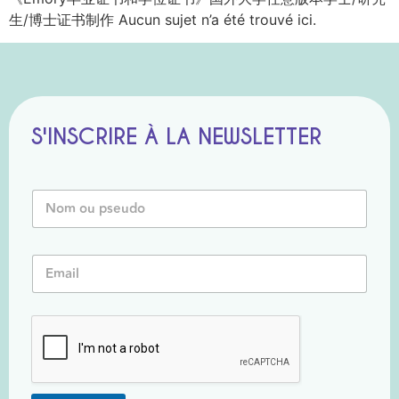
生/博士证书制作 Aucun sujet n’a été trouvé ici.
S'INSCRIRE À LA NEWSLETTER
N
N
o
o
m
m
N
o
o
E
u
m
m
P
P
a
s
s
i
e
e
l
u
u
*
d
d
o
o
*