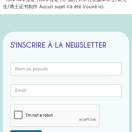
生/博士证书制作 Aucun sujet n’a été trouvé ici.
S'INSCRIRE À LA NEWSLETTER
E
N
m
o
a
m
i
o
l
E
u
o
m
P
u
a
s
P
i
e
s
l
u
e
*
d
u
o
d
*
o