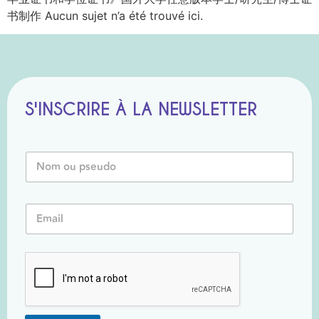
书制作 Aucun sujet n’a été trouvé ici.
S'INSCRIRE À LA NEWSLETTER
N
o
m
o
N
E
u
o
m
P
m
a
s
*
i
e
N
l
u
o
*
d
m
o
*