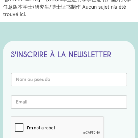
任意版本学士/研究生/博士证书制作 Aucun sujet n’a été
trouvé ici.
S'INSCRIRE À LA NEWSLETTER
o
N
u
o
E
m
m
o
a
E
u
i
m
P
l
a
s
*
i
e
l
u
*
d
o