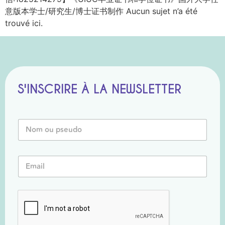
意版本学士/研究生/博士证书制作 Aucun sujet n’a été
trouvé ici.
S'INSCRIRE À LA NEWSLETTER
N
o
m
o
E
E
u
m
m
P
a
a
s
i
i
e
l
l
u
N
*
d
o
o
m