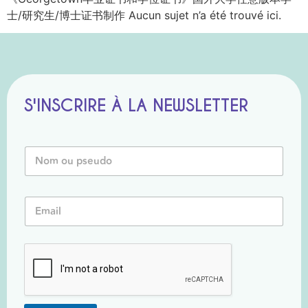
士/研究生/博士证书制作 Aucun sujet n’a été trouvé ici.
S'INSCRIRE À LA NEWSLETTER
*
N
N
o
o
m
m
o
E
E
u
m
m
P
a
a
s
i
i
e
l
l
u
*
d
o
*