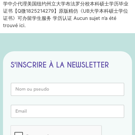
学中介代理美国纽约州立大学布法罗分校本科硕士学历毕业
证书【Q微1825214279】原版精仿《UB大学本科硕士学位
证书》可办留学生服务 学历认证 Aucun sujet n’a été
trouvé ici.
S'INSCRIRE À LA NEWSLETTER
N
o
m
o
o
E
u
u
m
P
P
a
s
s
i
e
e
l
u
u