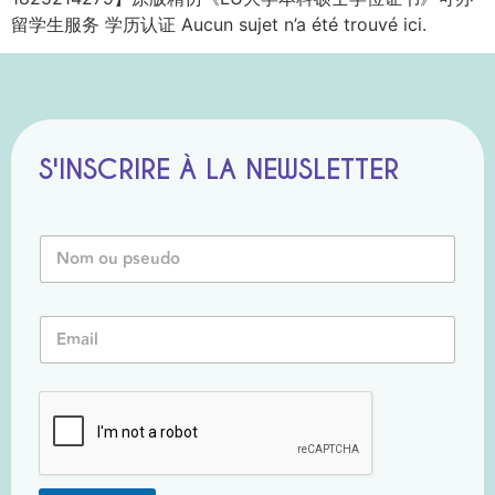
留学生服务 学历认证 Aucun sujet n’a été trouvé ici.
S'INSCRIRE À LA NEWSLETTER
N
o
m
o
N
E
u
o
m
P
m
a
s
o
i
e
u
l
u
o
*
d
u
o
*