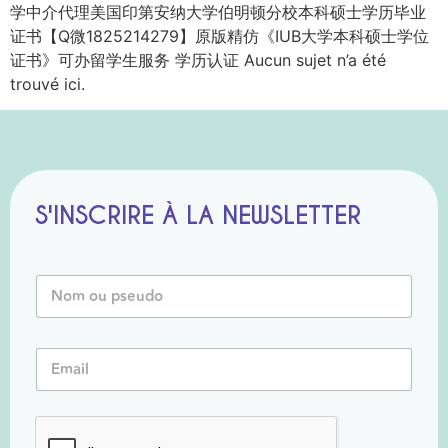
学中介代理美国印第安纳大学伯明顿分校本科硕士学历毕业
证书【Q微1825214279】原版精仿《IUB大学本科硕士学位
证书》可办留学生服务 学历认证 Aucun sujet n’a été
trouvé ici.
S'INSCRIRE À LA NEWSLETTER
E
N
m
o
a
m
i
o
l
E
u
N
m
P
o
a
s
m
i
e
E
l
u
m