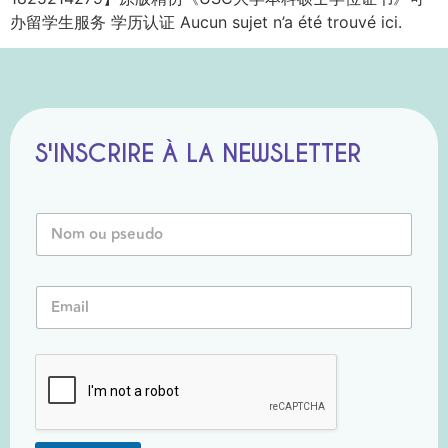
办留学生服务 学历认证 Aucun sujet n’a été trouvé ici.
S'INSCRIRE À LA NEWSLETTER
N
o
m
o
P
E
u
s
m
P
e
a
s
u
i
e
d
l
u
o
*
d
*
o
*
*