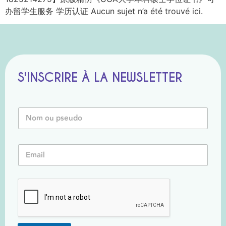
办留学生服务 学历认证 Aucun sujet n’a été trouvé ici.
S'INSCRIRE À LA NEWSLETTER
o
N
u
o
N
m
o
o
m
E
u
*
m
P
a
s
i
e
l
u
*
d
o
*