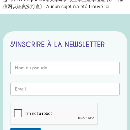
信网认证真实可查》 Aucun sujet n’a été trouvé ici.
S'INSCRIRE À LA NEWSLETTER
N
o
m
o
E
E
u
m
m
P
a
a
s
i
i
e
l
l
u
o
*
d
u
o
*
*