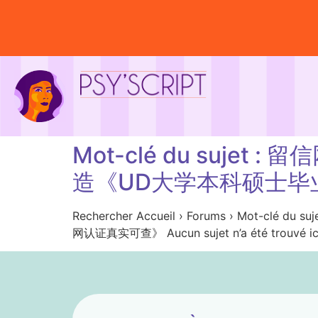
Mot-clé du suje
造《UD大学本科硕士毕
Rechercher Accueil › Forums › M
网认证真实可查》 Aucun sujet n’a été trouvé ic