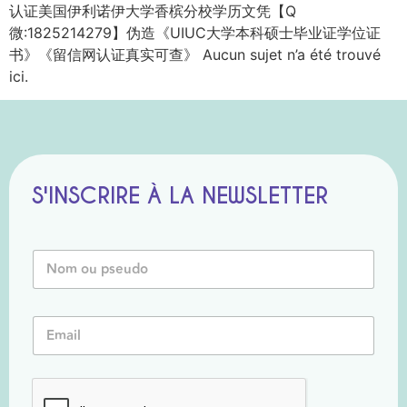
认证美国伊利诺伊大学香槟分校学历文凭【Q
微:1825214279】伪造《UIUC大学本科硕士毕业证学位证
书》《留信网认证真实可查》 Aucun sujet n’a été trouvé
ici.
S'INSCRIRE À LA NEWSLETTER
N
N
o
o
m
m
o
o
u
E
u
E
m
P
m
a
s
a
i
e
i
l
u
l