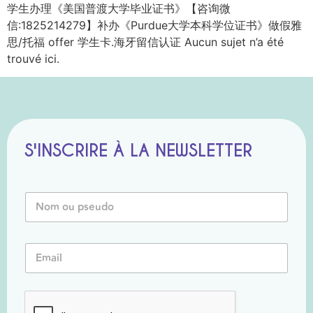
学生办理《美国普渡大学毕业证书》【咨询微
信:1825214279】补办《Purdue大学本科学位证书》做假雅
思/托福 offer 学生卡.海牙留信认证 Aucun sujet n’a été
trouvé ici.
S'INSCRIRE À LA NEWSLETTER
o
N
u
o
N
m
o
o
m
E
u
*
m
P
a
s
i
e
l
u