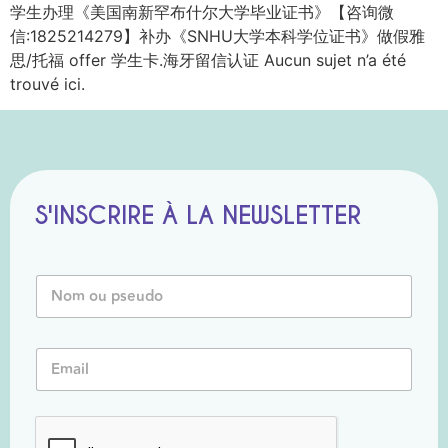
学生办理《美国南新罕布什尔大学毕业证书》【咨询微
信:1825214279】补办《SNHU大学本科学位证书》做假雅
思/托福 offer 学生卡.海牙留信认证 Aucun sujet n’a été
trouvé ici.
S'INSCRIRE À LA NEWSLETTER
P
N
s
o
e
m
u
o
d
E
u
o
m
P
N
a
s
o
i
e
m
l
u
N