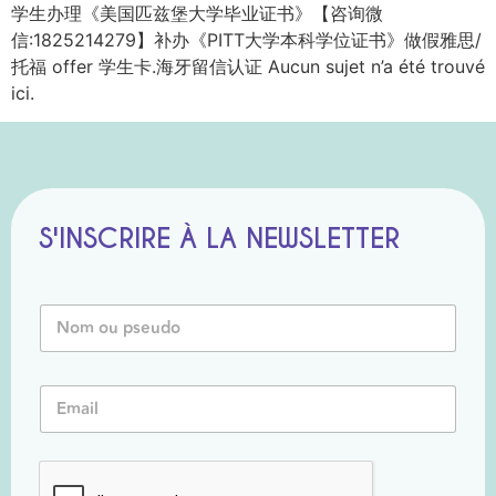
学生办理《美国匹兹堡大学毕业证书》【咨询微
信:1825214279】补办《PITT大学本科学位证书》做假雅思/
托福 offer 学生卡.海牙留信认证 Aucun sujet n’a été trouvé
ici.
S'INSCRIRE À LA NEWSLETTER
N
o
m
o
P
E
u
s
m
P
e
a
s
u
i
e
d
l
u
o