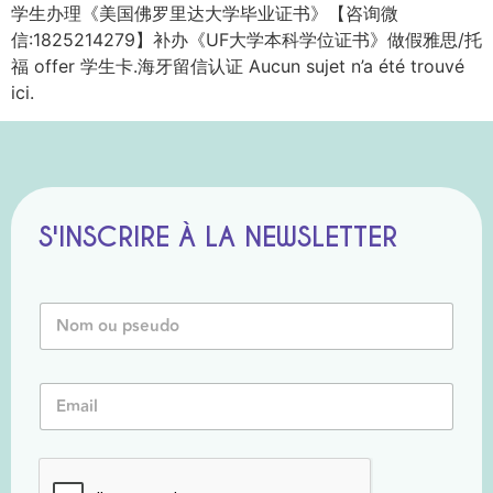
学生办理《美国佛罗里达大学毕业证书》【咨询微
信:1825214279】补办《UF大学本科学位证书》做假雅思/托
福 offer 学生卡.海牙留信认证 Aucun sujet n’a été trouvé
ici.
S'INSCRIRE À LA NEWSLETTER
N
o
m
o
N
E
u
o
m
P
m
a
s
N
i
e
o
l
u
m