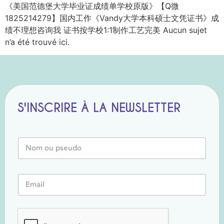
《美国范德堡大学毕业证成绩单学校原版》【Q微
1825214279】国内工作《Vandy大学本科硕士文凭证书》成
绩不理想咨询我 证书按学校1:1制作工艺完美 Aucun sujet
n’a été trouvé ici.
S'INSCRIRE À LA NEWSLETTER
E
N
m
o
a
m
i
o
l
E
u
P
m
P
s
a
s
e
i
e
u
l
u
d