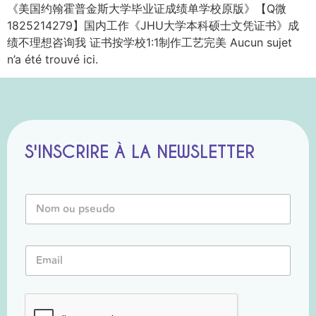
《美国约翰霍普金斯大学毕业证成绩单学校原版》【Q微
1825214279】国内工作《JHU大学本科硕士文凭证书》成
绩不理想咨询我 证书按学校1:1制作工艺完美 Aucun sujet
n’a été trouvé ici.
S'INSCRIRE À LA NEWSLETTER
N
o
m
o
E
E
u
m
m
P
a
a
s
i
i
e
l
l
u
E