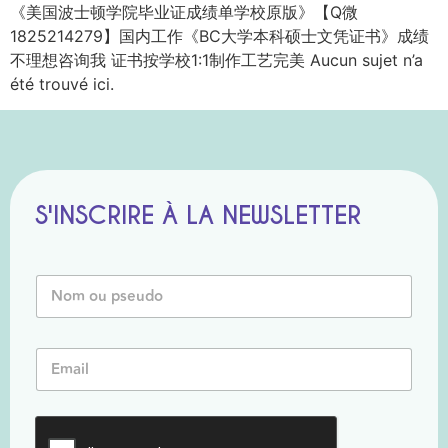
《美国波士顿学院毕业证成绩单学校原版》【Q微
1825214279】国内工作《BC大学本科硕士文凭证书》成绩
不理想咨询我 证书按学校1:1制作工艺完美 Aucun sujet n’a
été trouvé ici.
S'INSCRIRE À LA NEWSLETTER
N
o
m
o
P
E
u
s
m
P
e
a
s
u
i
e
d
l
u
o