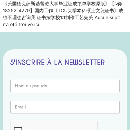
《美国德克萨斯基督教大学毕业证成绩单学校原版》【Q微
1825214279】国内工作《TCU大学本科硕士文凭证书》成
绩不理想咨询我 证书按学校1:1制作工艺完美 Aucun sujet
n’a été trouvé ici.
S'INSCRIRE À LA NEWSLETTER
*
N
E
o
m
m
a
o
i
E
u
l
m
P
P
a
s
s
i
e
e
l
u
u