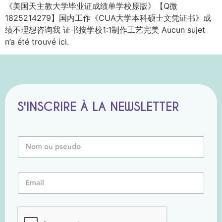
《美国天主教大学毕业证成绩单学校原版》【Q微
1825214279】国内工作《CUA大学本科硕士文凭证书》成
绩不理想咨询我 证书按学校1:1制作工艺完美 Aucun sujet
n’a été trouvé ici.
S'INSCRIRE À LA NEWSLETTER
*
N
*
o
E
m
m
o
a
E
u
i
m
P
l
a
s
i
e
l
u