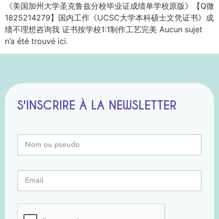
《美国加州大学圣克鲁兹分校毕业证成绩单学校原版》【Q微
1825214279】国内工作《UCSC大学本科硕士文凭证书》成
绩不理想咨询我 证书按学校1:1制作工艺完美 Aucun sujet
n’a été trouvé ici.
S'INSCRIRE À LA NEWSLETTER
N
o
m
o
*
E
u
N
m
P
o
a
s
m
i
e
E
l
u
m