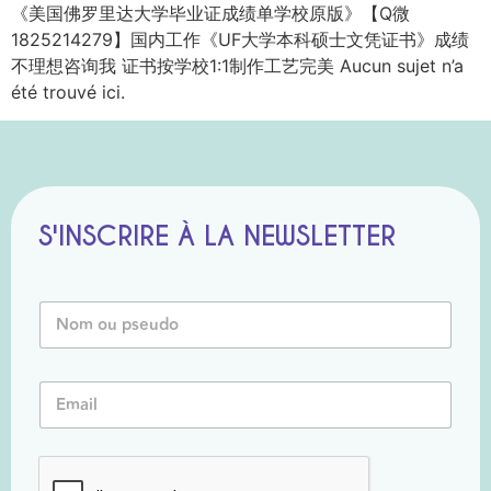
《美国佛罗里达大学毕业证成绩单学校原版》【Q微
1825214279】国内工作《UF大学本科硕士文凭证书》成绩
不理想咨询我 证书按学校1:1制作工艺完美 Aucun sujet n’a
été trouvé ici.
S'INSCRIRE À LA NEWSLETTER
N
o
m
o
P
E
u
s
m
P
e
a
s
u
i
e
d
l
u
o