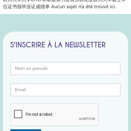
位证书假毕业证成绩单 Aucun sujet n’a été trouvé ici.
S'INSCRIRE À LA NEWSLETTER
N
o
m
o
*
E
u
*
m
P
E
a
s
m
i
e
a
l
u
i
*
d
l
o
*