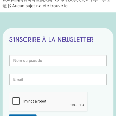
证书 Aucun sujet n’a été trouvé ici.
S'INSCRIRE À LA NEWSLETTER
o
N
u
o
*
m
E
o
m
E
u
a
m
P
i
a
s
l
i
e
l
u
*
d
o
*