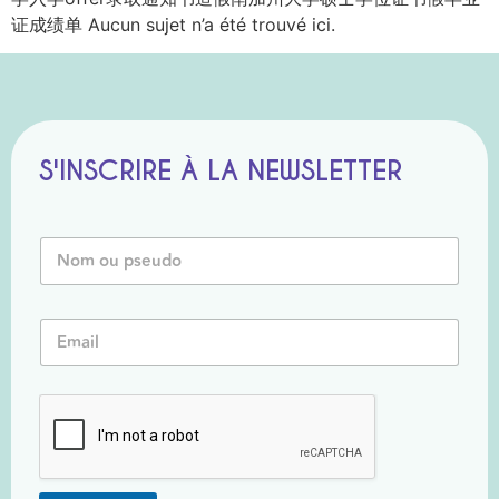
证成绩单 Aucun sujet n’a été trouvé ici.
S'INSCRIRE À LA NEWSLETTER
E
N
m
o
a
m
i
o
l
E
u
N
m
P
o
a
s
m
i
e
N
l
u
o
*
d
m
o
*