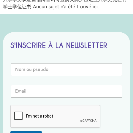
学士学位证书 Aucun sujet n’a été trouvé ici.
S'INSCRIRE À LA NEWSLETTER
*
N
P
o
s
m
e
o
u
E
u
d
m
P
o
a
s
*
i
e
l
u
*
d
o
*