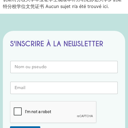
特分校学位文凭证书 Aucun sujet n’a été trouvé ici.
S'INSCRIRE À LA NEWSLETTER
N
N
o
o
m
m
P
o
s
E
u
e
m
P
u
a
s
d
i
e
o
l
u
E
*
d
m
o
a
*
i