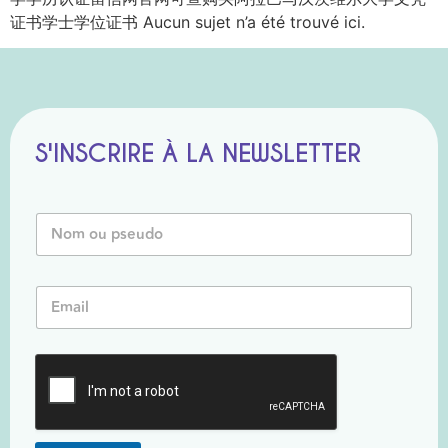
证书学士学位证书 Aucun sujet n’a été trouvé ici.
S'INSCRIRE À LA NEWSLETTER
P
N
s
o
e
m
u
o
d
E
u
o
m
P
E
a
s
m
i
e
a
l
u
i
*
d
l
o
o
*
u