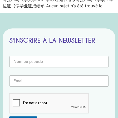
位证书假毕业证成绩单 Aucun sujet n’a été trouvé ici.
S'INSCRIRE À LA NEWSLETTER
N
o
m
o
E
E
u
m
m
P
a
a
s
i
i
e
l
l
u
E
*
d
m
o
a
*
i