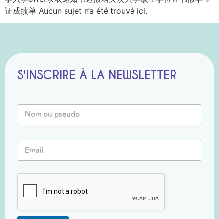
证成绩单 Aucun sujet n’a été trouvé ici.
S'INSCRIRE À LA NEWSLETTER
E
N
m
o
a
m
i
o
l
E
u
E
m
P
m
a
s
a
i
e
i
l
u
l
*
d
E
o
m
*
a