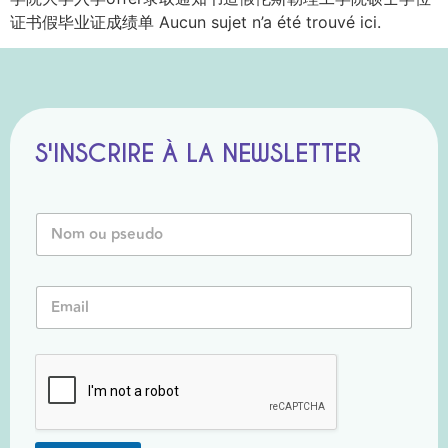
证书假毕业证成绩单 Aucun sujet n’a été trouvé ici.
S'INSCRIRE À LA NEWSLETTER
*
N
E
o
m
m
a
o
i
E
u
l
m
P
E
a
s
m
i
e
a
l
u
i
*
d
l
o
*