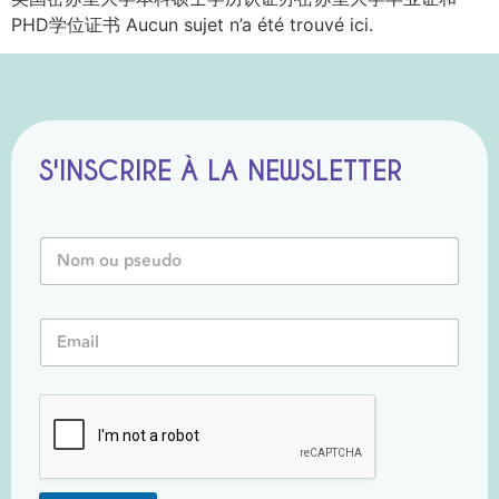
PHD学位证书 Aucun sujet n’a été trouvé ici.
S'INSCRIRE À LA NEWSLETTER
N
o
m
o
o
E
u
u
m
P
o
a
s
u
i
e
o
l
u
u
*
d
o
*