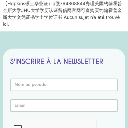
【Hopkins硕士毕业证）q微794868844办理美国约翰霍普
金斯大学JHU大学学历认证留信网官网可查购买约翰霍普金
斯大学文凭证书学士学位证书 Aucun sujet n’a été trouvé
ici.
S'INSCRIRE À LA NEWSLETTER
N
o
m
o
E
E
u
m
m
P
a
a
s
i
i
e
l
l
u
E