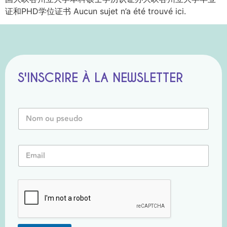
证和PHD学位证书 Aucun sujet n’a été trouvé ici.
S'INSCRIRE À LA NEWSLETTER
N
o
m
o
*
E
u
E
m
P
m
a
s
a
i
e
i
l
u
l
*
d
*
o
*